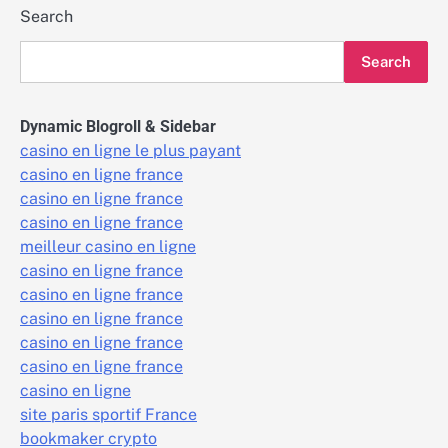
Search
Search
Dynamic Blogroll & Sidebar
casino en ligne le plus payant
casino en ligne france
casino en ligne france
casino en ligne france
meilleur casino en ligne
casino en ligne france
casino en ligne france
casino en ligne france
casino en ligne france
casino en ligne france
casino en ligne
site paris sportif France
bookmaker crypto