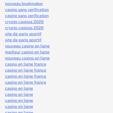
nouveau bookmaker
casino sans verification
casino sans verification
crypto casinos 2026
crypto casinos 2026
site de paris sportif
site de paris sportif
nouveau casino en ligne
meilleur casino en ligne
nouveau casino en ligne
casino en ligne france
casino en ligne france
casino en ligne france
casino en ligne france
casino en ligne
casino en ligne
casino en ligne
casino en ligne
casino en ligne