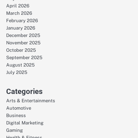
April 2026
March 2026
February 2026
January 2026
December 2025
November 2025
October 2025
September 2025
August 2025
July 2025
Categories
Arts & Entertainments
Automotive
Business
Digital Marketing
Gaming
Health & Fitness