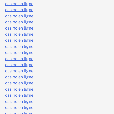
casino en ligne
casino en ligne
casino en ligne
casino en ligne
casino en ligne
casino en ligne
casino en ligne
casino en ligne
casino en ligne
casino en ligne
casino en ligne
casino en ligne
casino en ligne
casino en ligne
casino en ligne
casino en ligne
casino en ligne
casino en ligne
casino en ligne