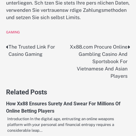
unterliegen. Sch tzen Sie stets Ihre pers nlichen Daten,
verwenden Sie vertrauensw rdige Zahlungsmethoden
und setzen Sie sich selbst Limits.
GAMING
The Trusted Link For
Xx88.com Procure Online
Post
Casino Gaming
Gambling Casino And
navigation
Sportsbook For
Vietnamese And Asian
Players
Related Posts
How Xx88 Ensures Surety And Swear For Millions Of
Online Betting Players
Introduction In the digital age, entrusting an online weapons
platform with your personal and financial entropy requires a
considerable leap…