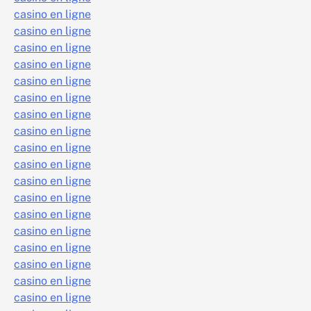
casino en ligne
casino en ligne
casino en ligne
casino en ligne
casino en ligne
casino en ligne
casino en ligne
casino en ligne
casino en ligne
casino en ligne
casino en ligne
casino en ligne
casino en ligne
casino en ligne
casino en ligne
casino en ligne
casino en ligne
casino en ligne