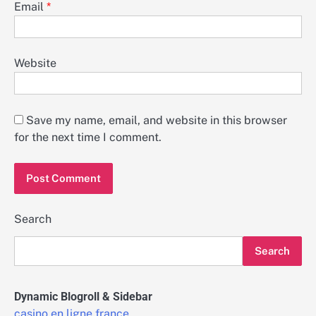
Email
*
Website
Save my name, email, and website in this browser
for the next time I comment.
Search
Search
Dynamic Blogroll & Sidebar
casino en ligne france