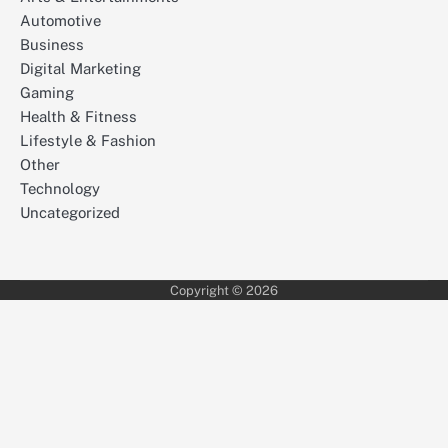
Automotive
Business
Digital Marketing
Gaming
Health & Fitness
Lifestyle & Fashion
Other
Technology
Uncategorized
Copyright © 2026