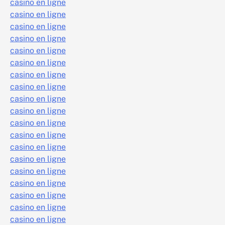
casino en ligne
casino en ligne
casino en ligne
casino en ligne
casino en ligne
casino en ligne
casino en ligne
casino en ligne
casino en ligne
casino en ligne
casino en ligne
casino en ligne
casino en ligne
casino en ligne
casino en ligne
casino en ligne
casino en ligne
casino en ligne
casino en ligne