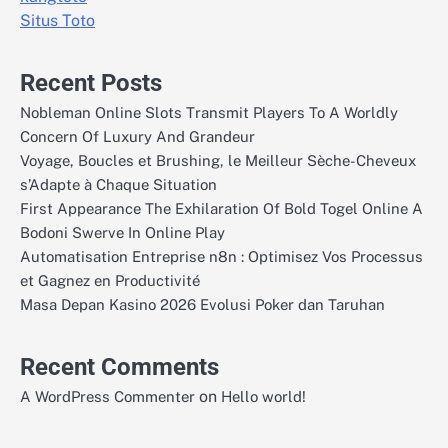
Situs Toto
Recent Posts
Nobleman Online Slots Transmit Players To A Worldly
Concern Of Luxury And Grandeur
Voyage, Boucles et Brushing, le Meilleur Sèche-Cheveux
s’Adapte à Chaque Situation
First Appearance The Exhilaration Of Bold Togel Online A
Bodoni Swerve In Online Play
Automatisation Entreprise n8n : Optimisez Vos Processus
et Gagnez en Productivité
Masa Depan Kasino 2026 Evolusi Poker dan Taruhan
Recent Comments
on
A WordPress Commenter
Hello world!